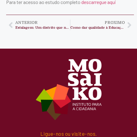
Para ter acesso ao estudo completo
descarregue aqui
ANTERIOR
PROXIMO
Estalagem: Um distrito que ninguém vê
Como dar qualidade à Educação?
Ligue-nos ou visite-nos.