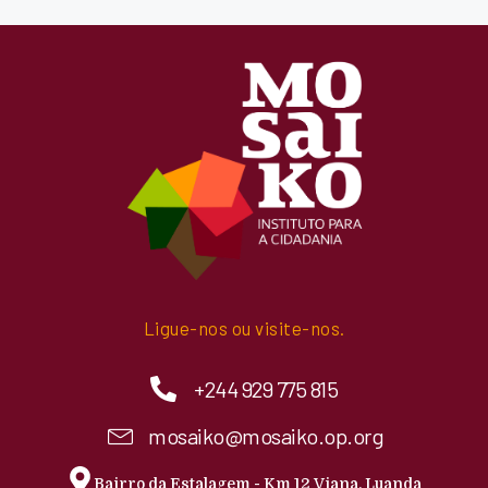
Ligue-nos ou visite-nos.
+244 929 775 815
mosaiko@mosaiko.op.org
Bairro da Estalagem - Km 12 Viana, Luanda