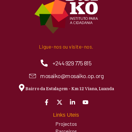
Ligue-nos ou visite-nos.
+244 929 775 815
mosaiko@mosaiko.op.org
Bairro da Estalagem - Km 12 Viana, Luanda
Links Uteis
Projectos
Parceiros