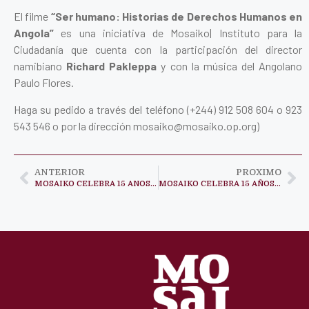
El filme
“Ser humano: Historias de Derechos Humanos en
Angola”
es una iniciativa de Mosaiko| Instituto para la
Ciudadanía que cuenta con la participación del director
namibiano
Richard Pakleppa
y con la música del Angolano
Paulo Flores.
Haga su pedido a través del teléfono (+244) 912 508 604 o 923
543 546 o por la dirección mosaiko@mosaiko.op.org)
ANTERIOR
PROXIMO
MOSAIKO CELEBRA 15 ANOS AO SERVIÇO DA CIDADANIA EM ANGOLA
MOSAIKO CELEBRA 15 AÑOS AL SERVICIO DE LA CIUDADANIA EN ANGOLA