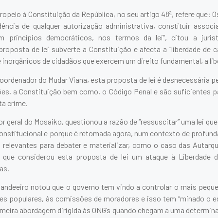
ropelo à Constituição da República, no seu artigo 48ª, refere que: O
ência de qualquer autorização administrativa, constituir assoc
princípios democráticos, nos termos da lei”, citou a jurist
roposta de lei subverte a Constituição e afecta a “liberdade de 
e inorgânicos de cidadãos que exercem um direito fundamental, a li
coordenador do Mudar Viana, esta proposta de lei é desnecessária pel
es, a Constituição bem como, o Código Penal e são suficientes pa
a crime.
or geral do Mosaiko, questionou a razão de “ressuscitar” uma lei que 
nconstitucional e porque é retomada agora, num contexto de profund
relevantes para debater e materializar, como o caso das Autarq
 que considerou esta proposta de lei um ataque à Liberdade 
as.
Candeeiro notou que o governo tem vindo a controlar o mais pequ
es populares, às comissões de moradores e isso tem “minado o e
imeira abordagem dirigida às ONG’s quando chegam a uma determinad