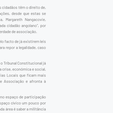
s cidadãos têm o direito de,
iações, desde que estas se
a, Margareth Nangacovie,
cada cidadão angolano”, por
berdade de associação.
o facto de já existirem leis
ra repor a legalidade, caso
o Tribunal Constitucional já
a crise, económica e social,
uias Locais que ficam mais
de Associação e afronta à
eno espaço de participação
spaço cívico um pouco por
a área é saber a militância