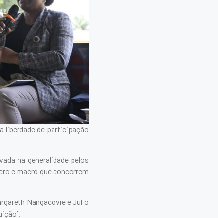
a liberdade de participação
ada na generalidade pelos
icro e macro que concorrem
argareth Nangacovie e Júlio
uição”.