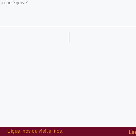
 o que é grave”.
Ligue-nos ou visite-nos.
Lin