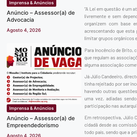
Imprensa & Anúncios
“A Lei em questão é um at
Anúncio – Assessor(a) de
livremente e sem depend
Advocacia
organizem com base em 
Agosto 4, 2026
acrescentando que esta p
limitar grupos orgânicos 
Para Inocêncio de Brito, 
que regulam as associaçõ
alguma associação comet
Já Júlio Candeeiro, direct
tinha rejeitado por ser i
havendo outras questões 
uma vez, adiadas sendo
participação nas autarqui
Imprensa & Anúncios
Em retrospectiva, Júlio 
Anúncio – Assessor(a) de
cidadã desde as comissõ
Empreendedorismo
todo país, sendo que a pr
Agosto 4, 2026