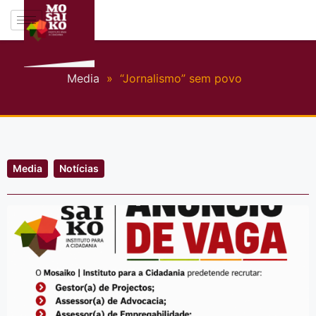
Media
»
“Jornalismo” sem povo
Media
Notícias