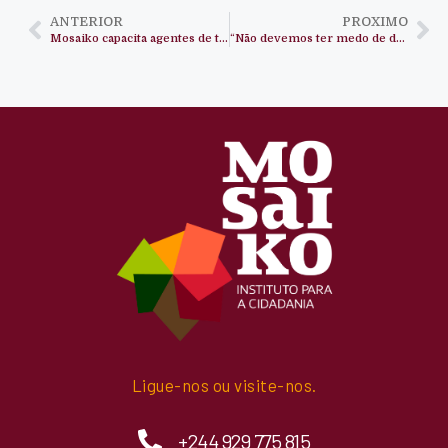
ANTERIOR
PROXIMO
Mosaiko capacita agentes de transformação
“Não devemos ter medo de dizer aquilo que não funciona bem”
Ligue-nos ou visite-nos.
+244 929 775 815