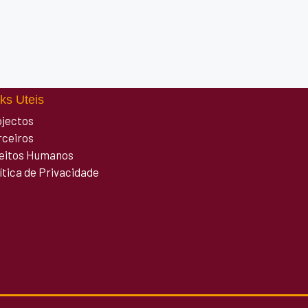
ks Uteis
ojectos
rceiros
reitos Humanos
ítica de Privacidade