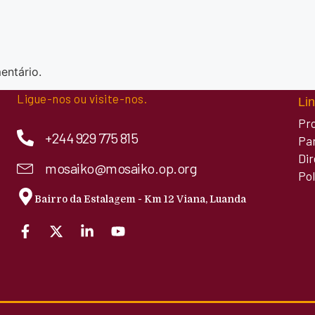
entário.
Ligue-nos ou visite-nos.
Lin
Pr
+244 929 775 815
Pa
Di
mosaiko@mosaiko.op.org
Pol
Bairro da Estalagem - Km 12 Viana, Luanda