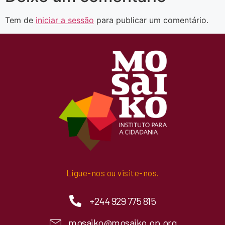
Tem de
iniciar a sessão
para publicar um comentário.
Ligue-nos ou visite-nos.
+244 929 775 815
mosaiko@mosaiko.op.org