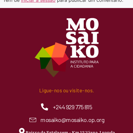
Tem de
iniciar a sessão
para publicar um comentário.
Ligue-nos ou visite-nos.
+244 929 775 815
mosaiko@mosaiko.op.org
Bairro da Estalagem - Km 12 Viana, Luanda