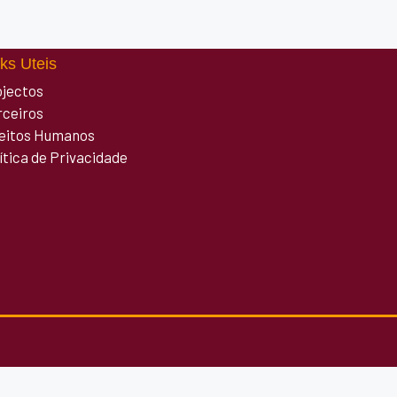
ks Uteis
ojectos
rceiros
reitos Humanos
ítica de Privacidade