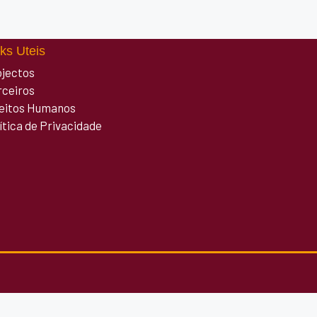
ks Uteis
ojectos
rceiros
reitos Humanos
ítica de Privacidade