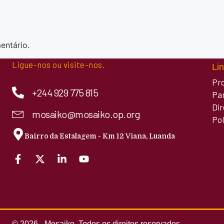
entário.
Ligue-nos ou visite-nos.
Lin
Pr
+244 929 775 815
Pa
Di
mosaiko@mosaiko.op.org
Pol
Bairro da Estalagem - Km 12 Viana, Luanda
© 2026 - Mosaiko. Todos os direitos reservados.