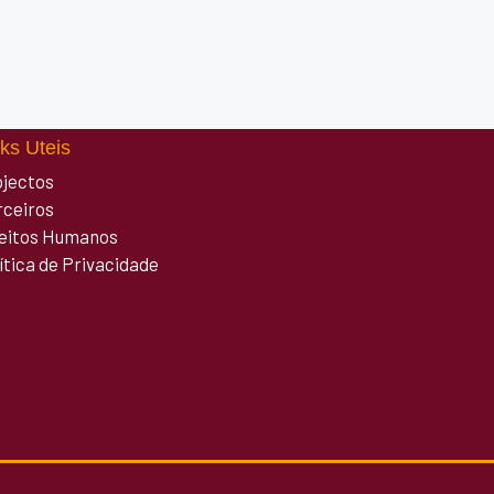
ks Uteis
ojectos
rceiros
reitos Humanos
ítica de Privacidade