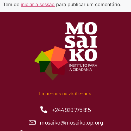
Tem de
iniciar a sessão
para publicar um comentário.
Ligue-nos ou visite-nos.
+244 929 775 815
mosaiko@mosaiko.op.org