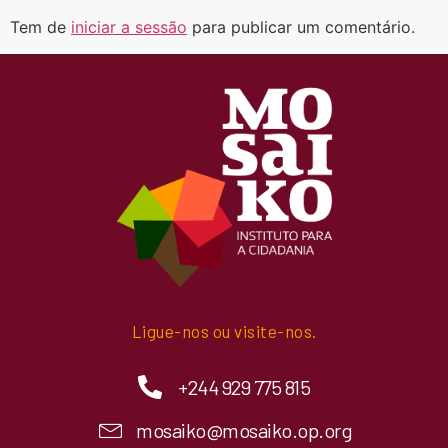
Tem de
iniciar a sessão
para publicar um comentário.
Ligue-nos ou visite-nos.
+244 929 775 815
mosaiko@mosaiko.op.org