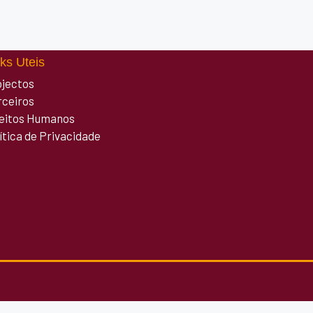
ks Uteis
ojectos
rceiros
reitos Humanos
ítica de Privacidade