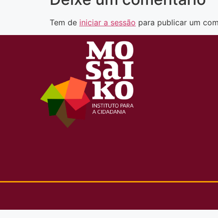
Tem de
iniciar a sessão
para publicar um com