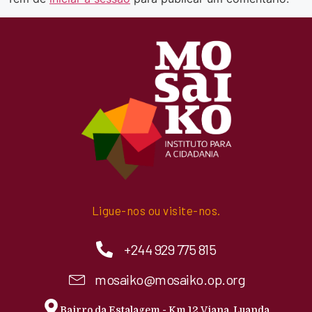
Ligue-nos ou visite-nos.
+244 929 775 815
mosaiko@mosaiko.op.org
Bairro da Estalagem - Km 12 Viana, Luanda