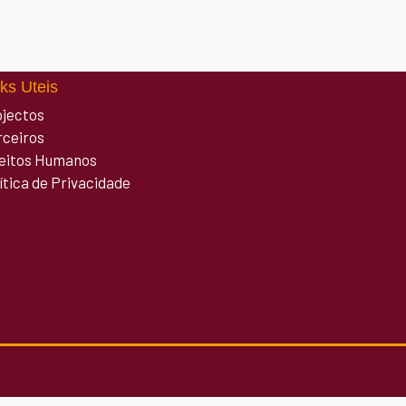
ks Uteis
ojectos
rceiros
reitos Humanos
ítica de Privacidade