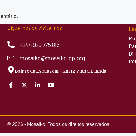
entário.
Ligue-nos ou visite-nos.
Lin
Pr
+244 929 775 815
Pa
Di
mosaiko@mosaiko.op.org
Pol
Bairro da Estalagem - Km 12 Viana, Luanda
© 2026 - Mosaiko. Todos os direitos reservados.