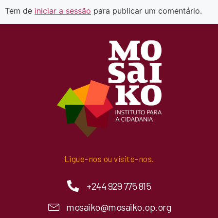
Tem de
iniciar a sessão
para publicar um comentário.
Ligue-nos ou visite-nos.
+244 929 775 815
mosaiko@mosaiko.op.org