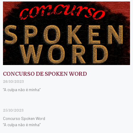
CONCURSO DE SPOKEN WORD
26/10/2023
“A culpa não é minha”
25/10/2023
Concurso Spoken Word
“A culpa não é minha”