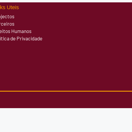
ks Uteis
ojectos
rceiros
reitos Humanos
ítica de Privacidade