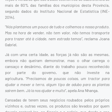
mais de 60% das famílias dos municípios desta Província,
segundo dados do Instituto Nacional de Estatística (INE-
2014).
“
Nós plantamos um pouco de tudo e colhemos o nosso produto.
Mas na hora de vender, não tem valor, não temos transporte
para trazer até à cidade, nem estrada temos”
, reclama Joana
Gabriel.
Já com uma certa idade, as forças já não são as mesmas,
embora não queiram demonstrar, mas o olhar carrega o
cansaço e desânimo, diante do trabalho pouco reconhecido
por parte do governo, que não investe na
agricultura.
“Precisamos de poucas coisas, um tractor para
ajudar a mexer a terra, algum tipo de adubo para as plantas
saírem bem. Já ia nos ajudar e muito
”, apela Ana Nhanga.
Cansadas de terem seus negócios roubados pelos próprios
vizinhos e, outras vezes, os produtos são levados por quem
deveria protegê-las, os fiscais e a polícia, que desde o ano