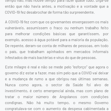
tempo não, mas houve tempo para fazer quase tudo. Diga-se
então que não havia antes, a motivação e a vontade que a
COVID-19 fez desabrochar de forma tão surpreendente.
A COVID-19 fez com que os governantes enxergassem os mais
vulneráveis, assumissem o fraco ou nenhum trabalho feito
para melhorar condições básicas que garantissem, por
exemplo, acesso à água potável para a maioria da população.
De repente, deram-se conta de milhares de pessoas, em todo
o país, que trabalham apinhados em mercados informais
infestados de mais bactérias e vírus do que de pessoas.
Este milagre é real e não se mede pelo “esforço” que agora o
governo diz estar a fazer, mas sim pelo que a COVID vai deixar
e a mudança de rumo a que obrigou nas últimas semanas.
Nunca como agora, o sector da Saúde foi alvo de
investimento, é certo emergencial ainda, mas com plano de
tratar o maior número de Angolanos com condições
condignas. Não há muito tempo, o mesmo Governo
congratulava-se com o aumento da despesa cabimentada a