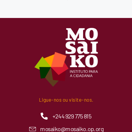
Ligue-nos ou visite-nos.
+244 929 775 815
mosaiko@mosaiko.op.org