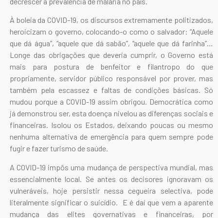
decrescer a prevalência de malária no país.
À boleia da COVID-19, os discursos extremamente politizados,
heroicizam o governo, colocando-o como o salvador: “Aquele
que dá água”, “aquele que dá sabão”, “aquele que dá farinha”…
Longe das obrigações que deveria cumprir, o Governo está
mais para postura de benfeitor e filantropo do que
propriamente, servidor público responsável por prover, mas
também pela escassez e faltas de condições básicas. Só
mudou porque a COVID-19 assim obrigou. Democrática como
já demonstrou ser, esta doença nivelou as diferenças sociais e
financeiras. Isolou os Estados, deixando poucas ou mesmo
nenhuma alternativa de emergência para quem sempre pode
fugir e fazer turismo de saúde.
A COVID-19 impôs uma mudança de perspectiva mundial, mas
essencialmente local. Se antes os decisores ignoravam os
vulneráveis, hoje persistir nessa cegueira selectiva, pode
literalmente significar o suicídio. E é daí que vem a aparente
mudança das elites governativas e financeiras, por