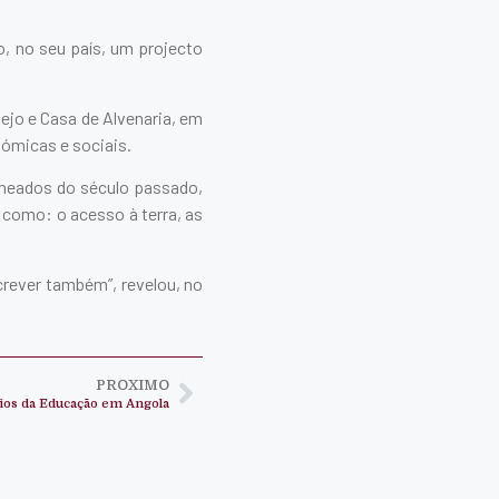
do, no seu país, um projecto
ejo e Casa de Alvenaria, em
onómicas e sociais.
s meados do século passado,
 como: o acesso à terra, as
crever também”, revelou, no
PROXIMO
fios da Educação em Angola