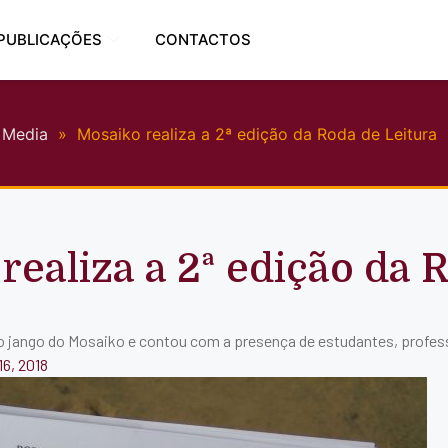
PUBLICAÇÕES
CONTACTOS
Media
»
Mosaiko realiza a 2ª edição da Roda de Leitura
realiza a 2ª edição da 
o jango do Mosaiko e contou com a presença de estudantes, profe
16, 2018