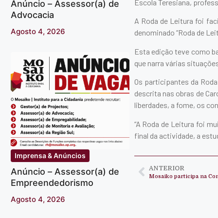
Escola Teresiana, profes
Anúncio – Assessor(a) de
Advocacia
A Roda de Leitura foi fac
Agosto 4, 2026
denominado “Roda de Leitu
Esta edição teve como ba
que narra várias situações
Os participantes da Roda
descrita nas obras de Car
liberdades, a fome, os co
“A Roda de Leitura foi mu
final da actividade, a es
Imprensa & Anúncios
ANTERIOR
Anúncio – Assessor(a) de
Empreendedorismo
Agosto 4, 2026