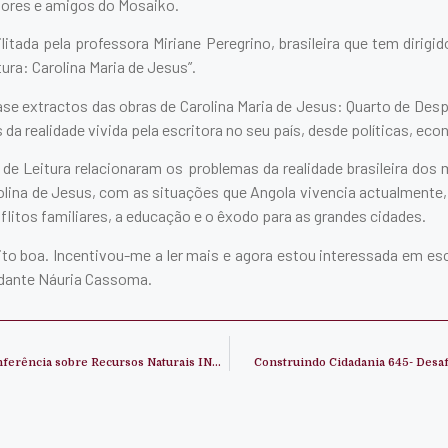
sores e amigos do Mosaiko.
ilitada pela professora Miriane Peregrino, brasileira que tem dirigi
ra: Carolina Maria de Jesus”.
se extractos das obras de Carolina Maria de Jesus: Quarto de Desp
 da realidade vivida pela escritora no seu país, desde políticas, ec
 de Leitura relacionaram os problemas da realidade brasileira do
olina de Jesus, com as situações que Angola vivencia actualmente,
nflitos familiares, a educação e o êxodo para as grandes cidades.
ito boa. Incentivou-me a ler mais e agora estou interessada em es
tudante Náuria Cassoma.
Mosaiko participa na Conferência sobre Recursos Naturais INDABA
Construindo Cidadania 645- Desa