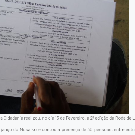
a Cidadania realizou, no dia 15 de Fevereiro, a 2ª edição da Roda de L
 jango do Mosaiko e contou a presença de 30 pessoas, entre est