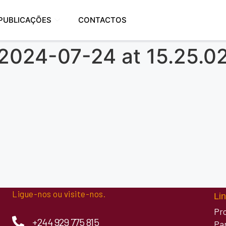
PUBLICAÇÕES
CONTACTOS
024-07-24 at 15.25.0
Ligue-nos ou visite-nos.
Lin
Pr
+244 929 775 815
Pa