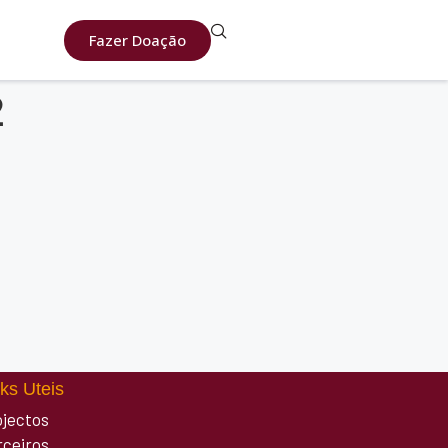
Fazer Doação
2
ks Uteis
ojectos
rceiros