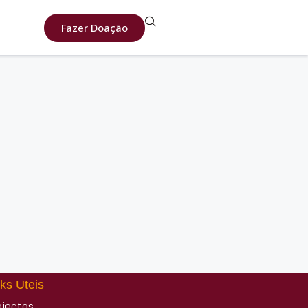
Fazer Doação
ks Uteis
ojectos