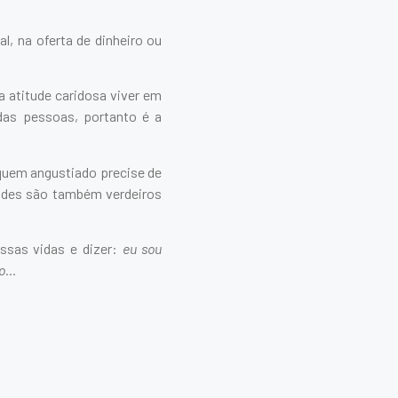
l, na oferta de dinheiro ou
 atitude caridosa viver em
das pessoas, portanto é a
quem angustiado precise de
itudes são também verdeiros
ossas vidas e dizer:
eu sou
to…