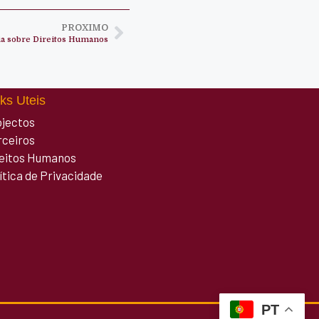
PROXIMO
ia sobre Direitos Humanos
ks Uteis
ojectos
rceiros
reitos Humanos
ítica de Privacidade
PT