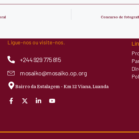
oral
Concurso de fotograf
Ligue-nos ou visite-nos.
Lin
Pr
+244 929 775 815
Pa
Di
mosaiko@mosaiko.op.org
Pol
Bairro da Estalagem - Km 12 Viana, Luanda