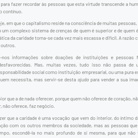
e para fazer recordar às pessoas que esta virtude transcende a h
o contínuo.
, em que o capitalismo reside na consciência de muitas pessoas, 
 um complexo sistema de crenças de quem é superior e de quem é 
tica da caridade torna-se cada vez mais escassa e difícil. A razão 
 outros.
-nos informações sobre doações de instituições e pessoas 
s desfavorecidas. Mas, muitas vezes, tudo isso não passa d
esponsabilidade social como instituição empresarial, ou uma pura e
 quem necessita, mas servir-se desta
ajuda
para vender a sua ima
pior que a de nada oferecer, porque quem não oferece de coração, n
, não oferece, faz negócio.
zer que a caridade é uma vocação que vem do interior, do íntimo d
elação com os outros membros da sociedade, mas as pessoas que 
empo, escondê-la no mais profundo de si mesma, para que não 