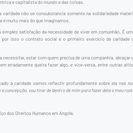
ntrica e capitalista do mundo e das coisas.
da caridade não se consubstancia somente na solidariedade materia
la é muito mais do que imaginamos.
 simples satisfação da necessidade de viver em comunhão. É uma
por isso o contrato social é o primeiro exercício de caridade 
 a necessitar, estar com quem precisa de uma companhia, abraçar 
uem erradamente queira fazer algo, e vice-versa, entre outras at
icado a caridade vamos reflectir profundamente sobre ela nas n
a concepção, vou tirar de dentro de mim para fazer dela o meu ros
viço dos Direitos Humanos em Angola.