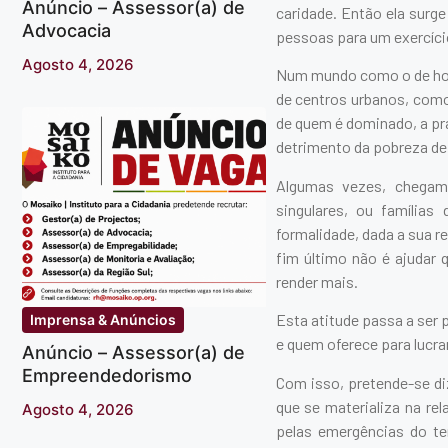
Anúncio – Assessor(a) de
caridade. Então ela surg
Advocacia
pessoas para um exercíci
Agosto 4, 2026
Num mundo como o de hoje
de centros urbanos, como
de quem é dominado, a prá
detrimento da pobreza de
Algumas vezes, chegam
singulares, ou família
formalidade, dada a sua r
fim último não é ajudar
render mais.
Esta atitude passa a ser 
Imprensa & Anúncios
e quem oferece para lucrar
Anúncio – Assessor(a) de
Empreendedorismo
Com isso, pretende-se di
que se materializa na r
Agosto 4, 2026
pelas emergências do t