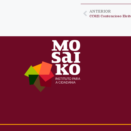
ANTERIOR
CC621 Contencioso Eleit