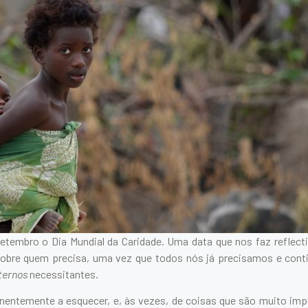
etembro o Dia Mundial da Caridade. Uma data que nos faz reflecti
 sobre quem precisa, uma vez que todos nós já precisamos e conti
ternos
necessitantes.
entemente a esquecer, e, às vezes, de coisas que são muito imp