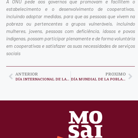
A ONU pede aos governos que promovam e facilitem o
estabelecimento e o desenvolvimento de cooperativas,
incluindo adoptar medidas, para que as pessoas que vivem na
pobreza ou pertencentes a grupos vulneráveis, incluindo
mulheres, jovens, pessoas com deficiência, idosos e povos
indígenas, possam participar plenamente e de forma voluntária
em cooperativas e satisfazer as suas necessidades de serviços
sociais
ANTERIOR
PROXIMO
DÍA INTERNACIONAL DE LAS COOPERATIVAS
DÍA MUNDIAL DE LA POBLACIÓN