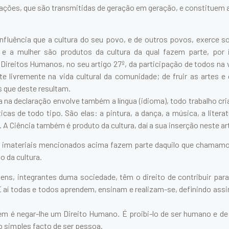
cações, que são transmitidas de geração em geração, e constituem a
nfluência que a cultura do seu povo, e de outros povos, exerce s
 e a mulher são produtos da cultura da qual fazem parte, por
Direitos Humanos, no seu artigo 27º, da participação de todos na v
te livremente na vida cultural da comunidade; de fruir as artes e
s que deste resultam.
 na declaração envolve também a língua (idioma), todo trabalho cr
cas de todo tipo. São elas: a pintura, a dança, a música, a literatu
. A Ciência também é produto da cultura, daí a sua inserção neste ar
 imateriais mencionados acima fazem parte daquilo que chamamos
o da cultura.
ns, integrantes duma sociedade, têm o direito de contribuir para
E aí todas e todos aprendem, ensinam e realizam-se, definindo assim
ém é negar-lhe um Direito Humano. É proibi-lo de ser humano e de 
o simples facto de ser pessoa.