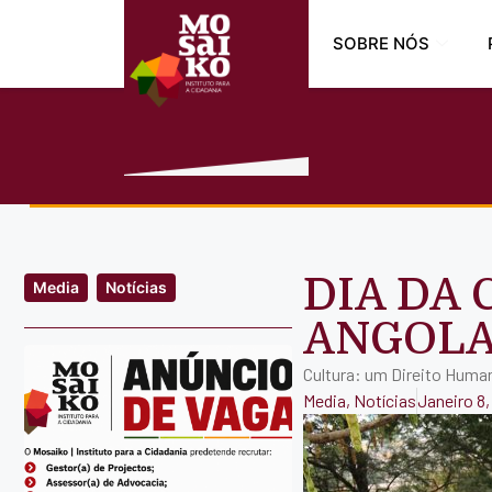
SOBRE NÓS
DIA DA
Media
Notícias
ANGOL
Cultura: um Direito Huma
Media
,
Notícias
Janeiro 8,