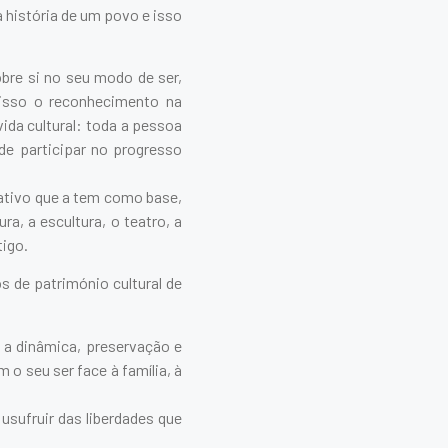
 história de um povo e isso
obre si no seu modo de ser,
 isso o reconhecimento na
ida cultural: toda a pessoa
 de participar no progresso
iativo que a tem como base,
ra, a escultura, o teatro, a
tigo.
 de património cultural de
 a dinâmica, preservação e
 o seu ser face à família, à
usufruir das liberdades que