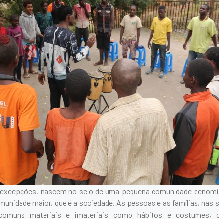
 excepções, nascem no seio de uma pequena comunidade denomina
munidade maior, que é a sociedade. As pessoas e as famílias, nas 
 comuns materiais e imateriais como hábitos e costumes, cr