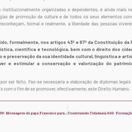
 institucionalmente organizadas e dependentes, é ainda mais n
égias de promoção da cultura e de todos os seus elementos cons
econheçam, formal e realmente, a liberdade das pessoas viver
do, formalmente, nos artigos 43º e 87º da Constituição da R
rtística, científica e tecnológica, bem com o direito dos c
o e preservação da sua identidade cultural, linguística e artí
r e estimular a conservação e valorização do patrimóni
por ser feito. Faz-se necessária a elaboração de diplomas legais
is com o fim de se promover, efectivamente, este Direito Humano.
Construindo Cidadania 639- Mensagem do papa Francisco para o dia mundial da paz