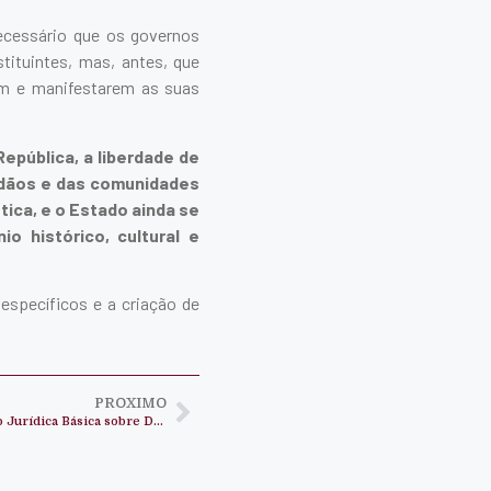
ecessário que os governos
tituintes, mas, antes, que
em e manifestarem as suas
epública, a liberdade de
idadãos e das comunidades
stica, e o Estado ainda se
o histórico, cultural e
 específicos e a criação de
PROXIMO
Construindo Cidadania 640- Formação Jurídica Básica sobre Direito do trabalho