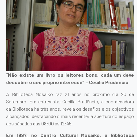
“Não existe um livro ou leitores bons, cada um deve
descobrir o seu próprio interesse” – Cecília Prudêncio
A Biblioteca Mosaiko faz 21 anos no próximo dia 20 de
Setembro. Em entrevista, Cecília Prudêncio, a coordenadora
da Biblioteca há três anos, revela os desafios e os objectivos
alcançados, destacando o mais recente: a abertura do espaço
aos sábados das 08:00 às 12:45.
Em 1997, no Centro Cultural Mosaiko, a Biblioteca