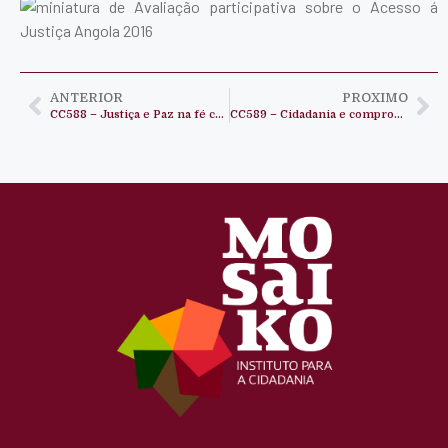
ANTERIOR
PROXIMO
CC588 – Justiça e Paz na fé cristã
CC589 – Cidadania e compromisso social