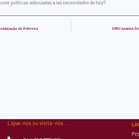
omover políticas adecuadas a las necesidades de hoy?
rradicação da Pobreza
ONU analisa D
Ligue-nos ou visite-nos.
Lin
Pr