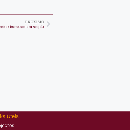
PROXIMO
ireitos humanos em Angola
ks Uteis
ojectos