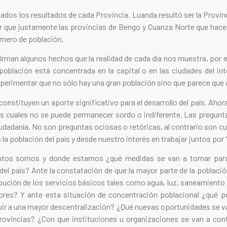
dos los resultados de cada Provincia. Luanda resultó ser la Provin
r que justamente las provincias de Bengo y Cuanza Norte que hacen 
úmero de población.
rman algunos hechos que la realidad de cada día nos muestra, por 
población está concentrada en la capital o en las ciudades del int
erimentar que no sólo hay una gran población sino que parece que 
onstituyen un aporte significativo para el desarrollo del país. Ahor
s cuales no se puede permanecer sordo o indiferente. Las pregun
ciudadanía. No son preguntas ociosas o retóricas, al contrario son
a población del país y desde nuestro interés en trabajar juntos por
tos somos y donde estamos ¿qué medidas se van a tomar para 
 del país? Ante la constatación de que la mayor parte de la població
bución de los servicios básicos tales como agua, luz, saneamiento 
es? Y ante esta situación de concentración poblacional ¿qué po
uir a una mayor descentralización? ¿Qué nuevas oportunidades se v
provincias? ¿Con que instituciones u organizaciones se van a cont