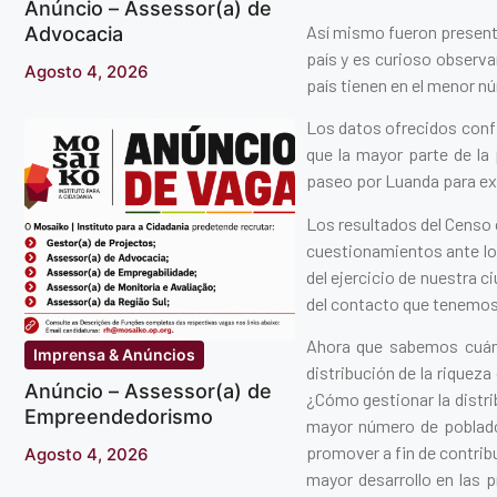
Anúncio – Assessor(a) de
Así mismo fueron presenta
Advocacia
país y es curioso observa
Agosto 4, 2026
país tienen en el menor n
Los datos ofrecidos confi
que la mayor parte de la 
paseo por Luanda para exp
Los resultados del Censo c
cuestionamientos ante lo
del ejercicio de nuestra 
del contacto que tenemos l
Ahora que sabemos cuán
Imprensa & Anúncios
distribución de la riqueza
Anúncio – Assessor(a) de
¿Cómo gestionar la distri
Empreendedorismo
mayor número de poblador
promover a fin de contrib
Agosto 4, 2026
mayor desarrollo en las 