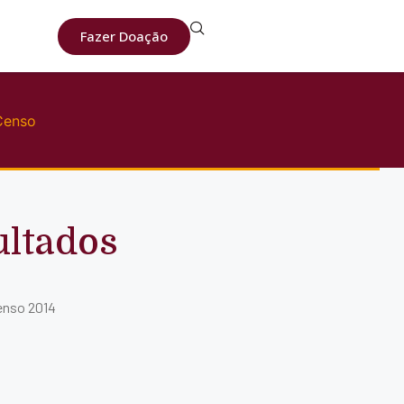
Fazer Doação
 Censo
ultados
Censo 2014