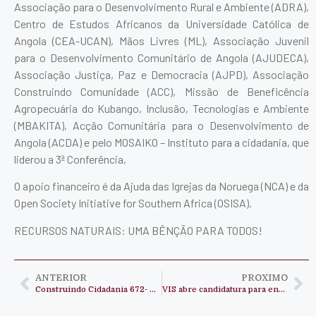
Associação para o Desenvolvimento Rural e Ambiente (ADRA),
Centro de Estudos Africanos da Universidade Católica de
Angola (CEA-UCAN), Mãos Livres (ML), Associação Juvenil
para o Desenvolvimento Comunitário de Angola (AJUDECA),
Associação Justiça, Paz e Democracia (AJPD), Associação
Construindo Comunidade (ACC), Missão de Beneficência
Agropecuária do Kubango, Inclusão, Tecnologias e Ambiente
(MBAKITA), Acção Comunitária para o Desenvolvimento de
Angola (ACDA) e pelo MOSAIKO – Instituto para a cidadania, que
liderou a 3ª Conferência,
O apoio financeiro é da Ajuda das Igrejas da Noruega (NCA) e da
Open Society Initiative for Southern Africa (OSISA).
RECURSOS NATURAIS: UMA BÊNÇÃO PARA TODOS!
ANTERIOR
PROXIMO
Construindo Cidadania 672- Exploração de recursos naturais na perspectiva das comunidades impactadas
VIS abre candidatura para enfermeiro/a