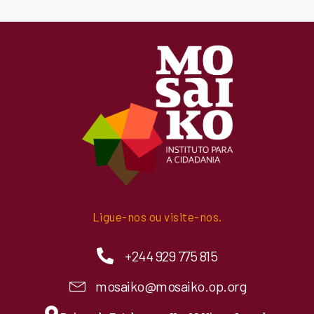
Ligue-nos ou visite-nos.
+244 929 775 815
mosaiko@mosaiko.op.org