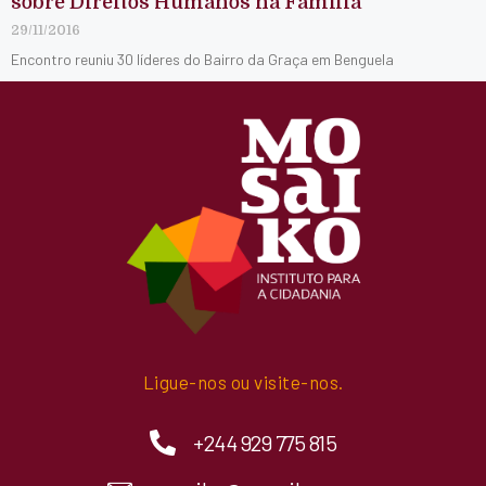
sobre Direitos Humanos na Famí­lia
29/11/2016
Encontro reuniu 30 líderes do Bairro da Graça em Benguela
Ligue-nos ou visite-nos.
+244 929 775 815