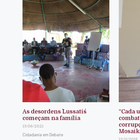
As desordens `Lussatis´
“Cada u
começam na família
combate
corrupç
13/06/2021
Mosaik
Cidadania em Debate
12/11/2018