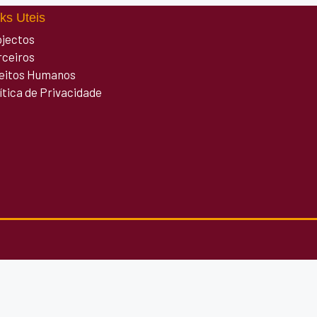
ks Uteis
ojectos
rceiros
reitos Humanos
ítica de Privacidade