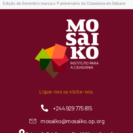
Edição de Setembro marca o 1º aniversário do Cidadania em Debate
Ligue-nos ou visite-nos.
+244 929 775 815
mosaiko@mosaiko.op.org