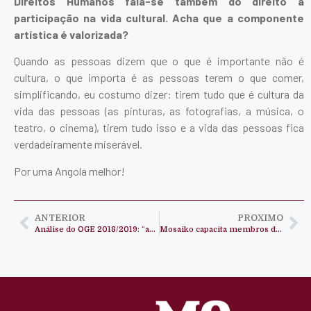
Direitos Humanos fala-se também do direito à
participação na vida cultural. Acha que a componente
artística é valorizada?
Quando as pessoas dizem que o que é importante não é
cultura, o que importa é as pessoas terem o que comer,
simplificando, eu costumo dizer: tirem tudo que é cultura da
vida das pessoas (as pinturas, as fotografias, a música, o
teatro, o cinema), tirem tudo isso e a vida das pessoas fica
verdadeiramente miserável.
Por uma Angola melhor!
ANTERIOR
PROXIMO
Análise do OGE 2018/2019: “aumentar não é suficiente”- Berlamino Jelembi
Mosaiko capacita membros de Grupos Locais em Direito das Sucessões